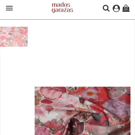

(0)