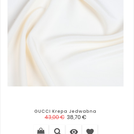
GUCCI Krepa Jedwabna
Cena
Cena
43,00 €
38,70 €
podstawowa

favorite