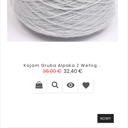
Kajam Gruba Alpaka Z Wełną...
Cena
Cena
36,00 €
32,40 €
podstawowa

favorite
NOWY