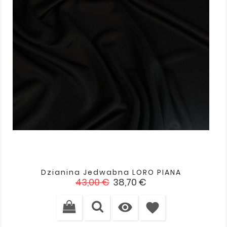
Dzianina Jedwabna LORO PIANA
Cena
Cena
43,00 €
38,70 €
podstawowa

favorite