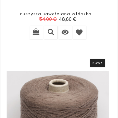
Puszysta Bawełniana Włóczka...
Cena
Cena
54,00 €
48,60 €
podstawowa

favorite
NOWY