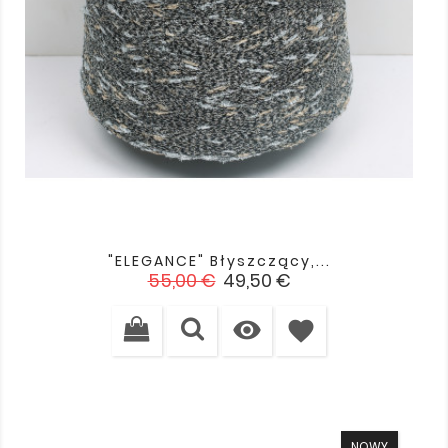
"ELEGANCE" Błyszczący,...
Cena
Cena
55,00 €
49,50 €
podstawowa

favorite
NOWY