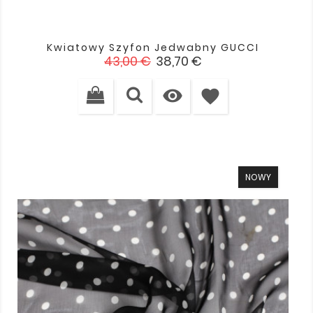
Kwiatowy Szyfon Jedwabny GUCCI
Cena
Cena
43,00 €
38,70 €
podstawowa

favorite
NOWY