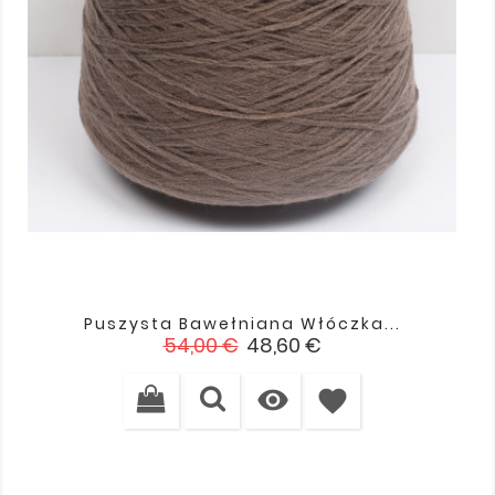
Puszysta Bawełniana Włóczka...
Cena
Cena
54,00 €
48,60 €
podstawowa

favorite