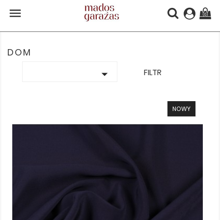

(0)
DOM

FILTR
NOWY