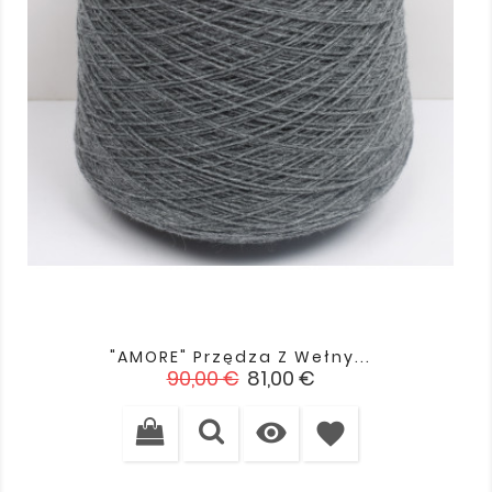
"AMORE" Przędza Z Wełny...
Cena
Cena
90,00 €
81,00 €
podstawowa

favorite