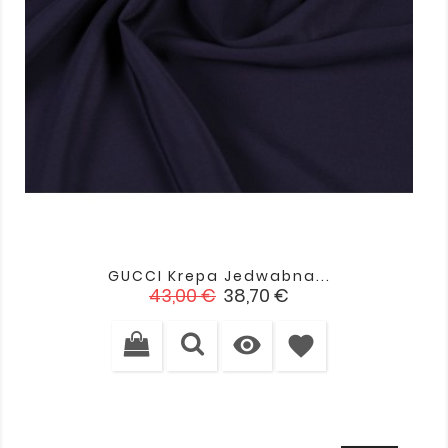
GUCCI Krepa Jedwabna...
Cena
Cena
43,00 €
38,70 €
podstawowa

favorite