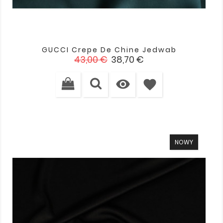
GUCCI Crepe De Chine Jedwab
Cena
Cena
43,00 €
38,70 €
podstawowa

favorite
NOWY