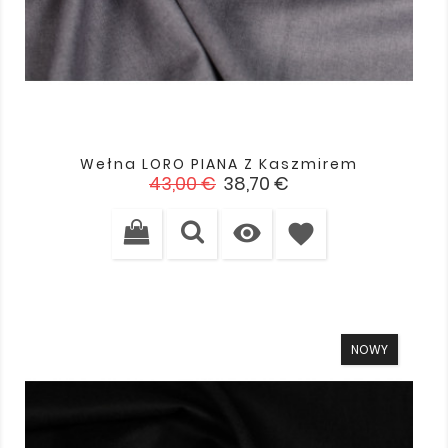
Wełna LORO PIANA Z Kaszmirem
Cena
Cena
43,00 €
38,70 €
podstawowa

favorite
NOWY