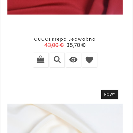
GUCCI Krepa Jedwabna
Cena
Cena
43,00 €
38,70 €
podstawowa

favorite
NOWY