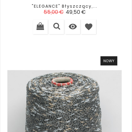
"ELEGANCE" Błyszczący,...
Cena
Cena
55,00 €
49,50 €
podstawowa

favorite
NOWY