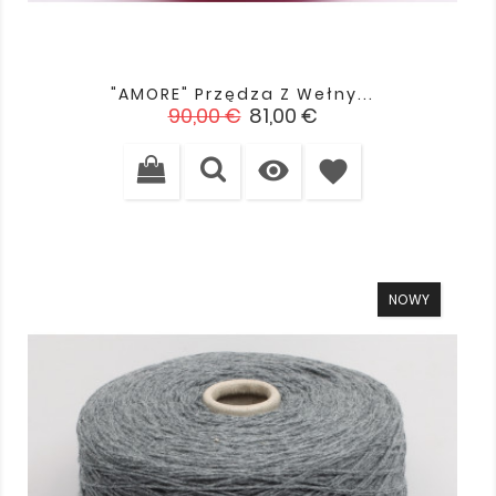
"AMORE" Przędza Z Wełny...
Cena
Cena
90,00 €
81,00 €
podstawowa

favorite
NOWY