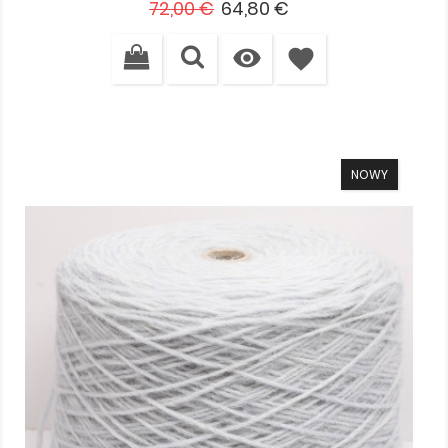
Cena
Cena
72,00 €
64,80 €
podstawowa

favorite
NOWY