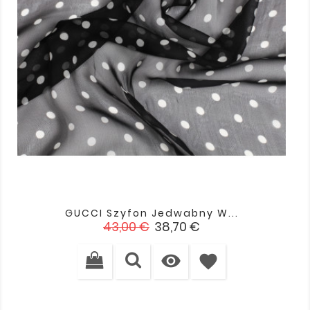
GUCCI Szyfon Jedwabny W...
Cena
Cena
43,00 €
38,70 €
podstawowa

favorite