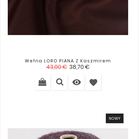
Wełna LORO PIANA Z Kaszmirem
Cena
Cena
43,00 €
38,70 €
podstawowa

favorite
NOWY