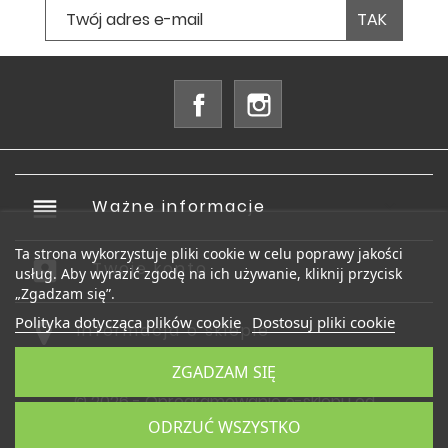
Facebook
Instagram
reorder
Ważne informacje

Ta strona wykorzystuje pliki cookie w celu poprawy jakości
account_box
Twoje konto

usług. Aby wyrazić zgodę na ich używanie, kliknij przycisk
„Zgadzam się”.
Polityka dotycząca plików cookie
Dostosuj pliki cookie
Informacja o sklepie
ZGADZAM SIĘ
© 2026 - Oprogramowanie e-sklepu od
PrestaShop™
ODRZUĆ WSZYSTKO