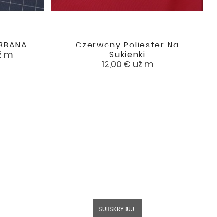
BBANA...
Czerwony Poliester Na

favorite
favorite
ž m
Sukienki
Cena
12,00 €
už m