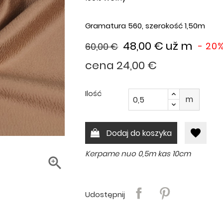
Gramatura 560, szerokość 1,50m
48,00 €
už m
- 20
60,00 €
cena 24,00 €
Ilość
m
favorite
Dodaj do koszyka
Kerpame nuo 0,5m kas 10cm

Udostępnij