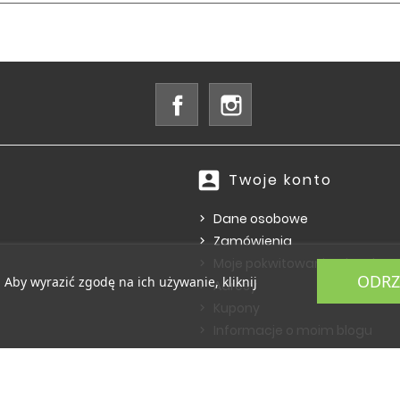
Facebook
Instagram
account_box
Twoje konto
Dane osobowe
Zamówienia
Moje pokwitowania - korekty 
ODRZ
. Aby wyrazić zgodę na ich używanie, kliknij
Adresy
Kupony
Informacje o moim blogu