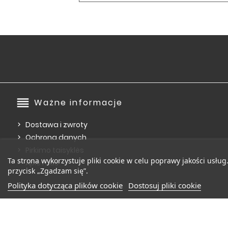
reorder
Ważne informacje
Dostawa i zwroty
Ochrona danych
Pirkimo taisyklės
Ta strona wykorzystuje pliki cookie w celu poprawy jakości usług
Apie mus
przycisk „Zgadzam się”.
Polityka dotycząca plików cookie
Dostosuj pliki cookie