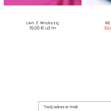
Len Z Wiskozą
BE

favorite
Cena
Ce
19,00 €
už m
32,
po