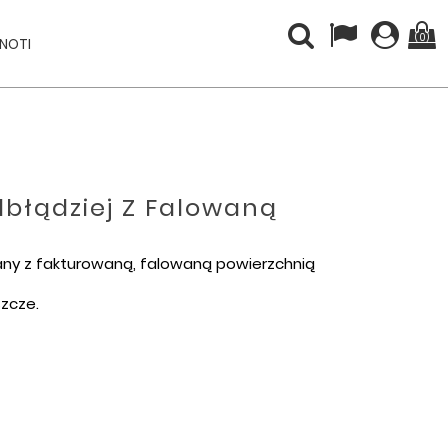
(0)
INOTI
lbłądziej Z Falowaną
iany z fakturowaną, falowaną powierzchnią
szcze.