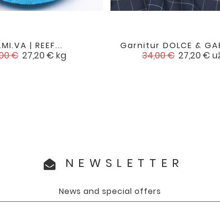
.MI.VA | REEF...
Garnitur DOLCE & GA


favorite
na
Cena
Cena
Cena
00 €
27,20 €
kg
34,00 €
27,20 €
u
dstawowa
podstawowa
NEWSLETTER
News and special offers