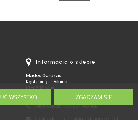
Informacja o sklepie
Mados Garažas
Kęstučio g. 1, Vilnius
LT-08118 Vilnius
płatności
Lietuva
UĆ WSZYSTKO
ZGADZAM SIĘ
Zadzwoń do nas:
864092009
Napisz do nas:
info@madosgarazas.lt