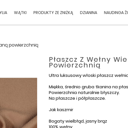
YLIA
WĄTKI
PRODUKTY ZE ZNIŻKĄ
DZIANINA
NAUDINGA Ž
owaną powierzchnią
Płaszcz Z Wełny Wie
Powierzchnią
Ultra luksusowy włoski płaszcz wełn
Miękka, średnio gruba tkanina na pła
Powierzchnia naturalnie błyszczy.
Na płaszcze i półpłaszcze.
Jak kaszmir
Bogaty wielbłąd, jasny brąz
100% wełny