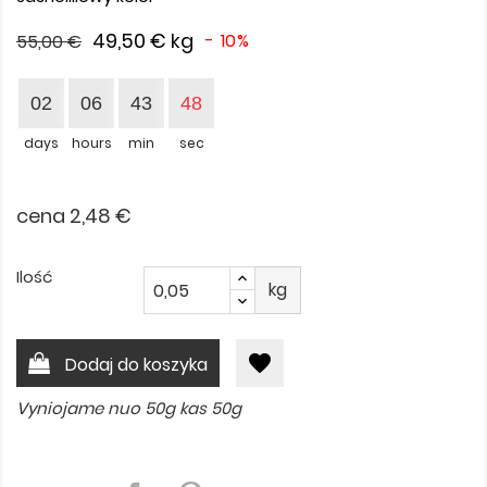
49,50 €
kg
- 10%
55,00 €
02
06
43
48
days
hours
min
sec
cena 2,48 €
Ilość
kg
favorite
Dodaj do koszyka
Vyniojame nuo 50g kas 50g