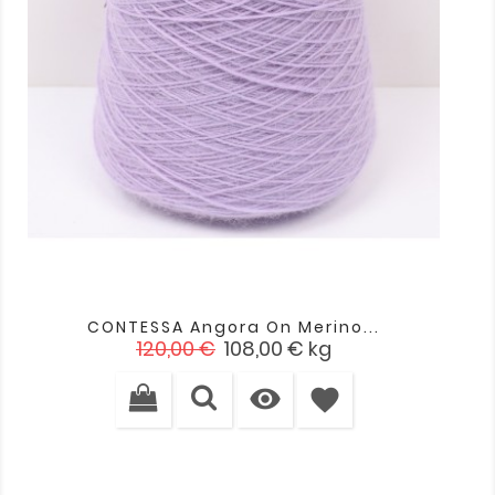
CONTESSA Angora On Merino...
Cena
Cena
120,00 €
108,00 €
kg
podstawowa

favorite