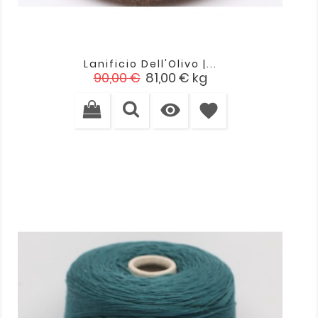
Lanificio Dell'Olivo |...
Cena
Cena
90,00 €
81,00 €
kg
podstawowa

favorite