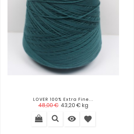
LOVER 100% Extra Fine...
Cena
Cena
48,00 €
43,20 €
kg
podstawowa

favorite