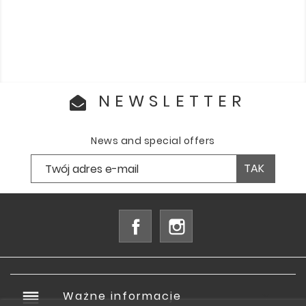
NEWSLETTER
News and special offers
Facebook
Instagram
reorder
Ważne informacje
