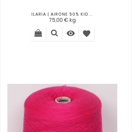
ILARIA | AIRONE 50% KID...
Cena
75,00 €
kg

favorite