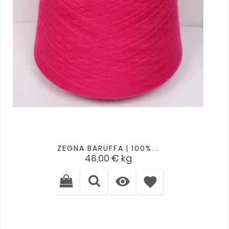
ZEGNA BARUFFA | 100%...
Cena
46,00 €
kg

favorite