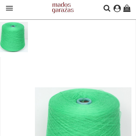

(0)