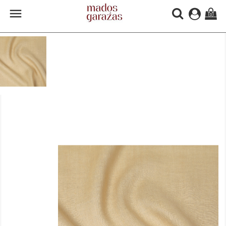

(0)