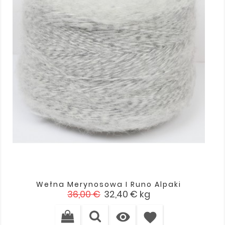
Wełna Merynosowa I Runo Alpaki
Cena
Cena
36,00 €
32,40 €
kg
podstawowa

favorite