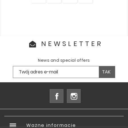
NEWSLETTER
News and special offers
Facebook
Instagram
reorder
Ważne informacje
