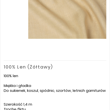
100% Len (żółtawy)
100% len
Miękka i gładka
Do sukienek, koszul, spódnic, szortów, letnich garniturów
Szerokość 1,4 m
Trochę flirtu