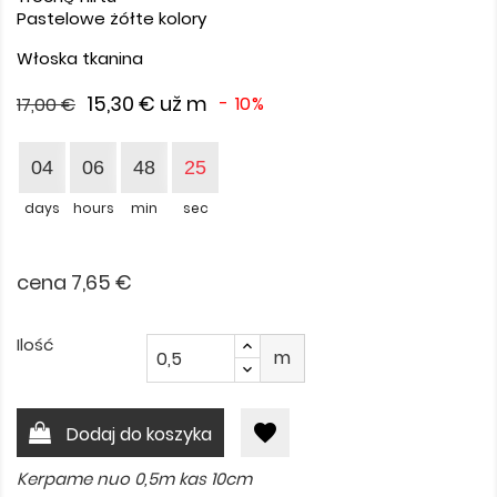
Pastelowe żółte kolory
Włoska tkanina
15,30 €
už m
- 10%
17,00 €
04
06
48
25
days
hours
min
sec
cena 7,65 €
Ilość
m
favorite
Dodaj do koszyka
Kerpame nuo 0,5m kas 10cm