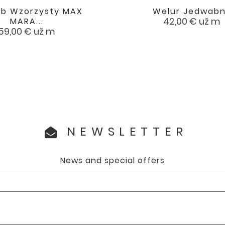
b Wzorzysty MAX
Welur Jedwab


favorite
Cena
42,00 €
už m
MARA...
Cena
59,00 €
už m
NEWSLETTER
News and special offers