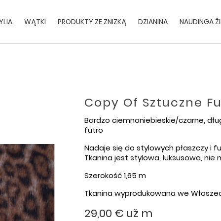
YLIA
WĄTKI
PRODUKTY ZE ZNIŻKĄ
DZIANINA
NAUDINGA Ž
Copy Of Sztuczne Fu
Bardzo ciemnoniebieskie/czarne, dłu
futro
Nadaje się do stylowych płaszczy i f
Tkanina jest stylowa, luksusowa, nie
Szerokość 1,65 m
Tkanina wyprodukowana we Włosze
29,00 €
už m