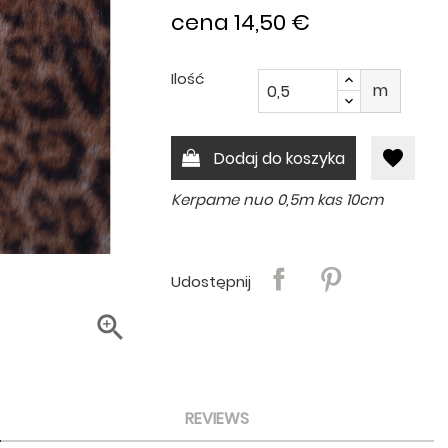
cena 14,50 €
Ilość
m
favorite
Dodaj do koszyka
Kerpame nuo 0,5m kas 10cm
Udostępnij

REVIEWS