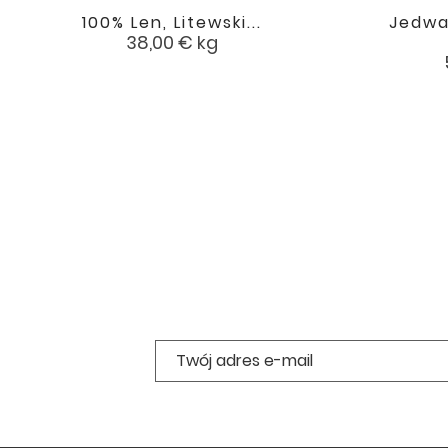
100% Len, Litewski...
Jedwa

favorite
Cena
38,00 €
kg