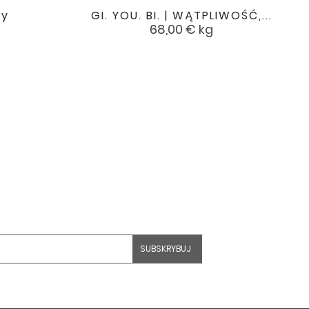
ny
GI. YOU. BI. | WĄTPLIWOŚĆ,...

favorite
favorite
Cena
68,00 €
kg