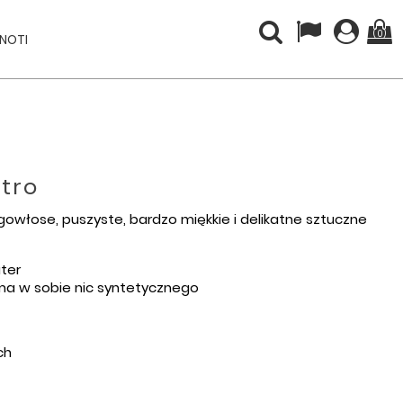
(0)
INOTI
tro
gowłose, puszyste, bardzo miękkie i delikatne sztuczne
uter
 ma w sobie nic syntetycznego
ch