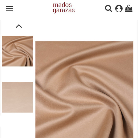

(0)