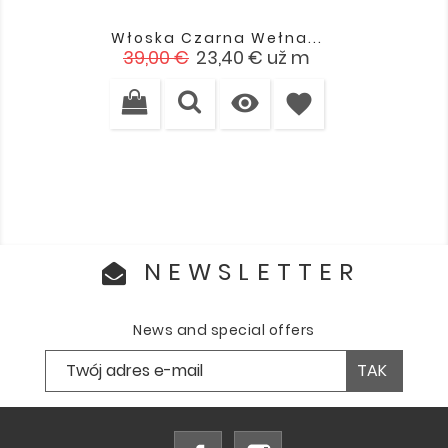
Włoska Czarna Wełna...
Cena
Cena
39,00 €
23,40 €
už m
podstawowa

favorite
NEWSLETTER
News and special offers
Facebook
Instagram