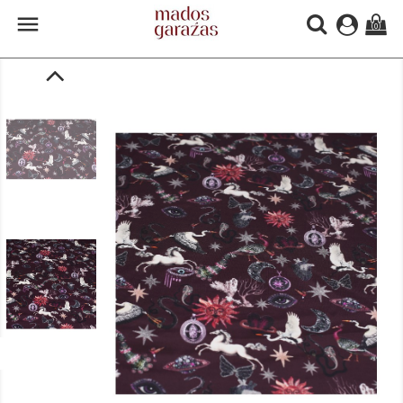

(0)