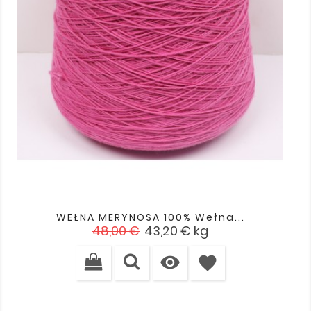
WEŁNA MERYNOSA 100% Wełna...
Cena
Cena
48,00 €
43,20 €
kg
podstawowa

favorite