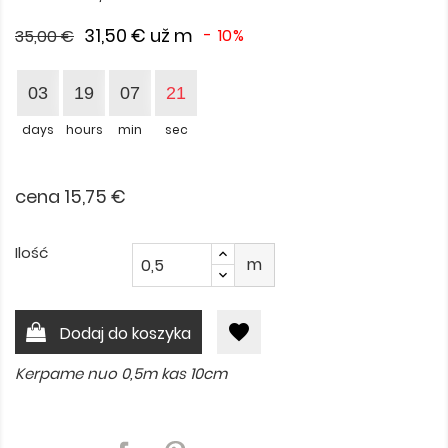
31,50 €
už m
- 10%
35,00 €
03
19
07
21
days
hours
min
sec
cena 15,75 €
Ilość
m
favorite
Dodaj do koszyka
Kerpame nuo 0,5m kas 10cm