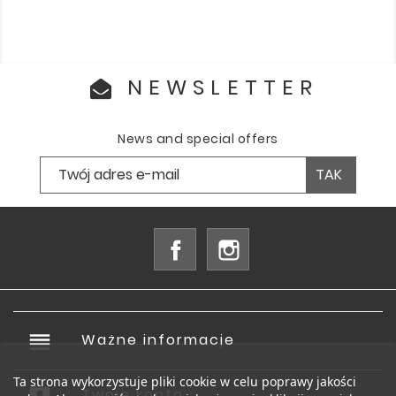
NEWSLETTER
News and special offers
Facebook
Instagram
reorder
Ważne informacje

Ta strona wykorzystuje pliki cookie w celu poprawy jakości
Twoje konto
