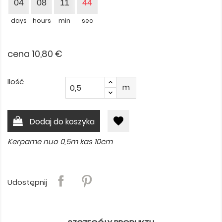
04
08
11
43
days
hours
min
sec
cena 10,80 €
Ilość
m
favorite
Dodaj do koszyka
Kerpame nuo 0,5m kas 10cm
Udostępnij