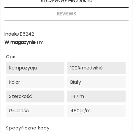
SZCZEGÓŁY PRODUKTU
REVIEWS
Indeks
B6242
W magazynie
1 m
Opis
Kompozycja
100% medvilnė
Kolor
Biały
Szerokość
1,47 m
Grubość
480gr/m
Specyficzne kody