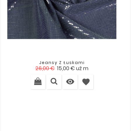
Jeansy Z Łuskami
Cena
Cena
26,00 €
15,00 €
už m
podstawowa

favorite