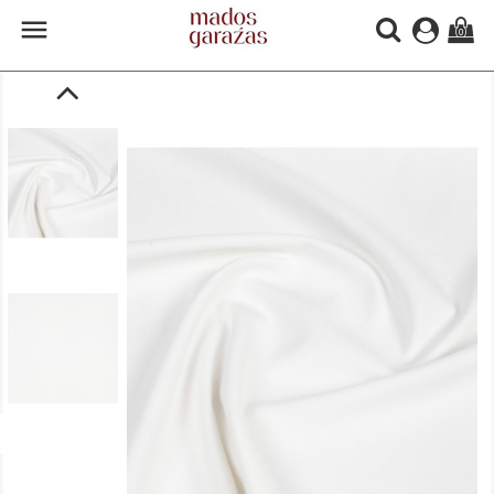

(0)