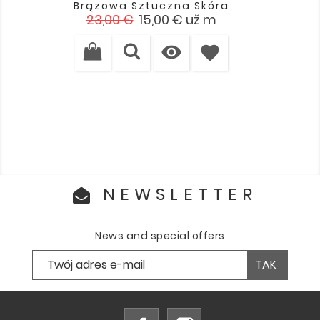
Brązowa Sztuczna Skóra
Cena
Cena
23,00 €
15,00 €
už m
podstawowa

favorite
NEWSLETTER
News and special offers
Facebook
Instagram