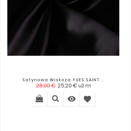
Satynowa Wiskoza YVES SAINT...
Cena
Cena
28,00 €
25,20 €
už m
podstawowa

favorite