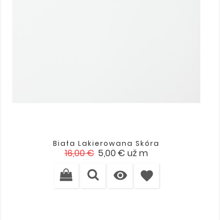
Biała Lakierowana Skóra
Cena
Cena
16,00 €
5,00 €
už m
podstawowa

favorite