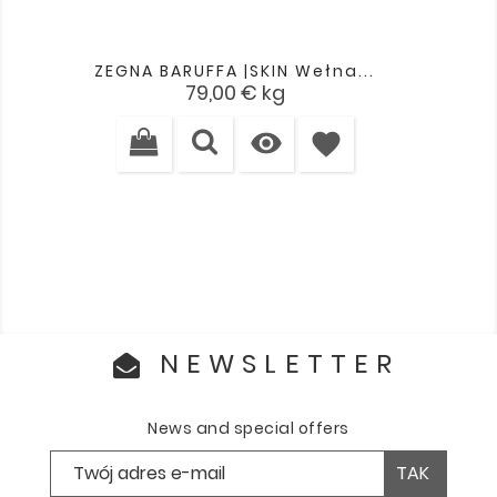
ZEGNA BARUFFA |SKIN Wełna...
Cena
79,00 €
kg

favorite
NEWSLETTER
News and special offers