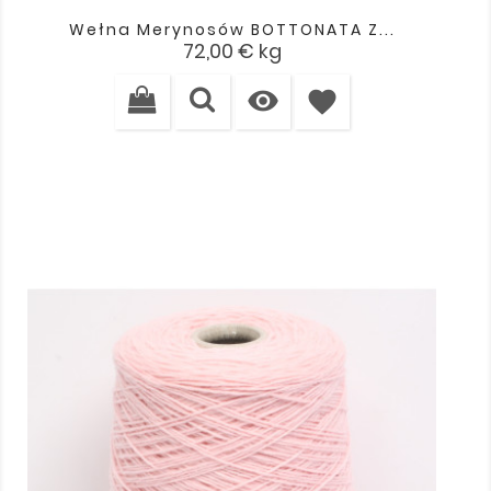
Wełna Merynosów BOTTONATA Z...
Cena
72,00 €
kg

favorite