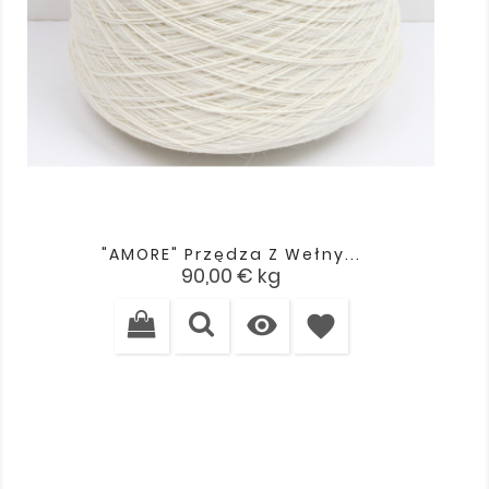
"AMORE" Przędza Z Wełny...
Cena
90,00 €
kg

favorite