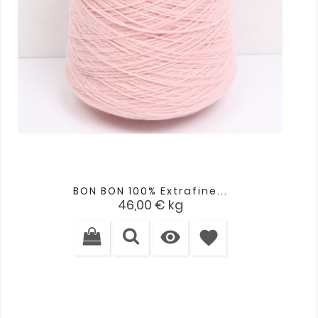
BON BON 100% Extrafine...
Cena
46,00 €
kg

favorite