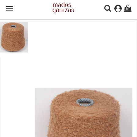

(0)