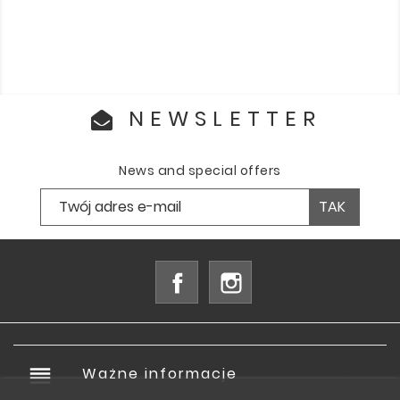
NEWSLETTER
News and special offers
Facebook
Instagram
reorder
Ważne informacje
