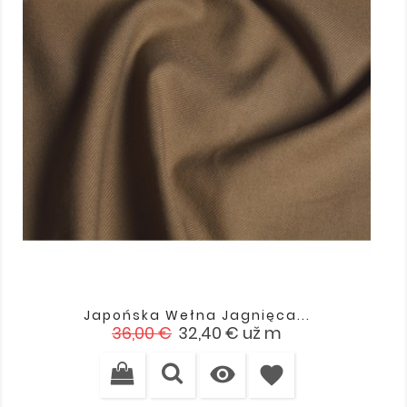
Japońska Wełna Jagnięca...
Cena
Cena
36,00 €
32,40 €
už m
podstawowa

favorite