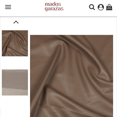

(0)