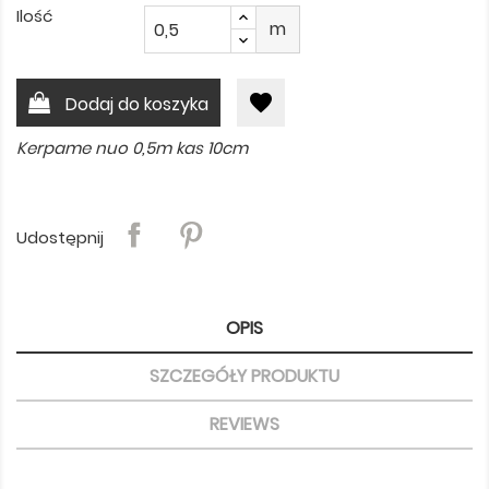
Ilość
m
favorite
Dodaj do koszyka
Kerpame nuo 0,5m kas 10cm
Udostępnij
OPIS
SZCZEGÓŁY PRODUKTU
REVIEWS