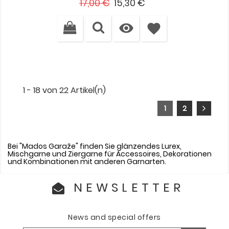
Verkaufspreis
Preis
17,00 €
15,30 €

favorite
1 - 18 von 22 Artikel(n)
1
2
Bei "Mados Garaže" finden Sie glänzendes Lurex,
Mischgarne und Ziergarne für Accessoires, Dekorationen
und Kombinationen mit anderen Garnarten.
NEWSLETTER
News and special offers