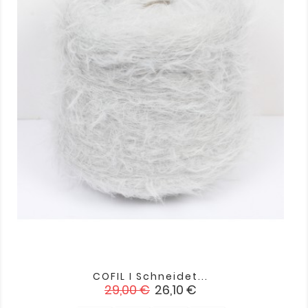
COFIL I Schneidet...
Verkaufspreis
Preis
29,00 €
26,10 €