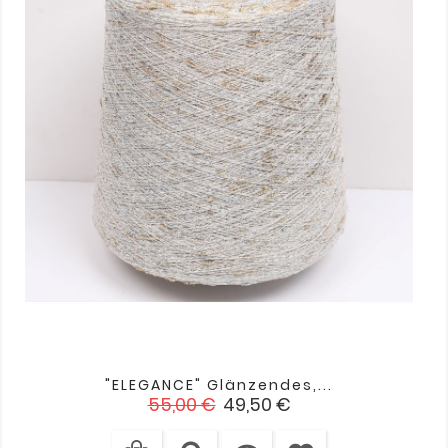
"ELEGANCE" Glänzendes,...
Verkaufspreis
Preis
55,00 €
49,50 €