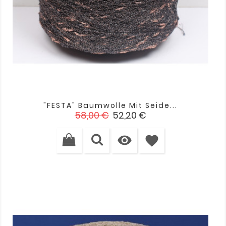
"FESTA" Baumwolle Mit Seide...
Verkaufspreis
Preis
58,00 €
52,20 €

favorite