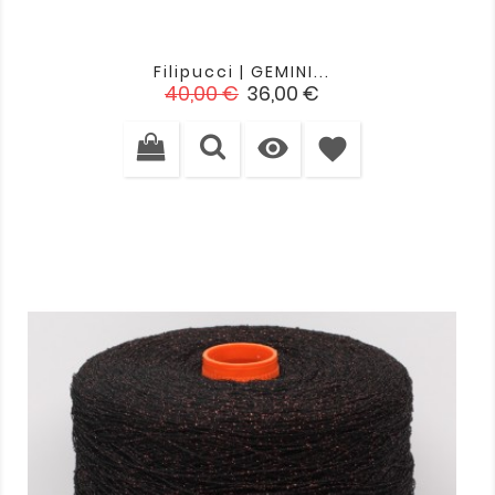
Filipucci | GEMINI...
Verkaufspreis
Preis
40,00 €
36,00 €

favorite