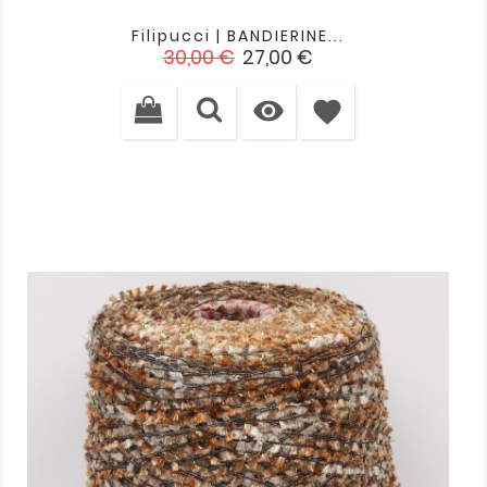
Filipucci | BANDIERINE...
Verkaufspreis
Preis
30,00 €
27,00 €

favorite