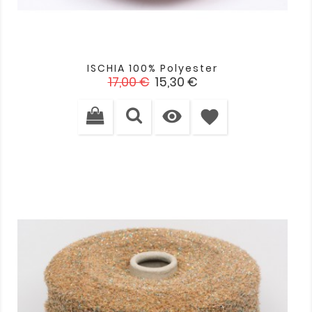
ISCHIA 100% Polyester
Verkaufspreis
Preis
17,00 €
15,30 €

favorite