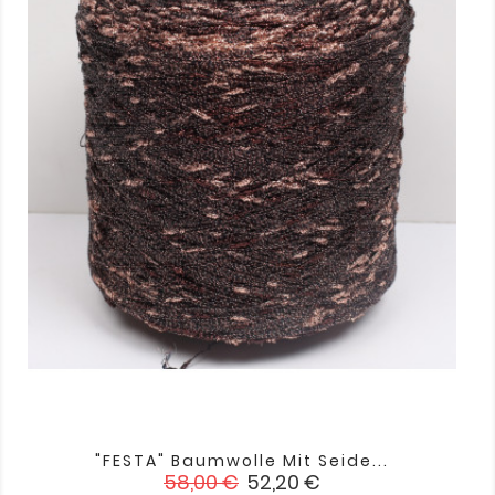
"FESTA" Baumwolle Mit Seide...
Verkaufspreis
Preis
58,00 €
52,20 €