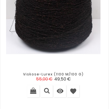
Viskose-Lurex (1100 M/100 G)
Verkaufspreis
Preis
55,00 €
49,50 €

favorite