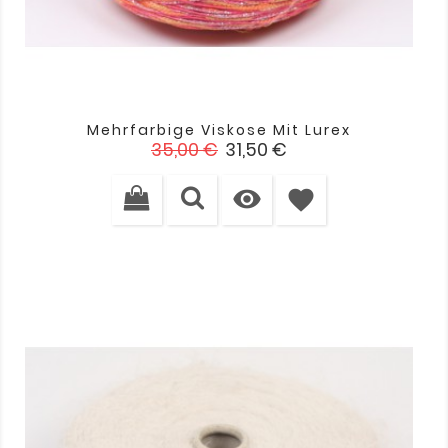
Mehrfarbige Viskose Mit Lurex
Verkaufspreis
Preis
35,00 €
31,50 €

favorite