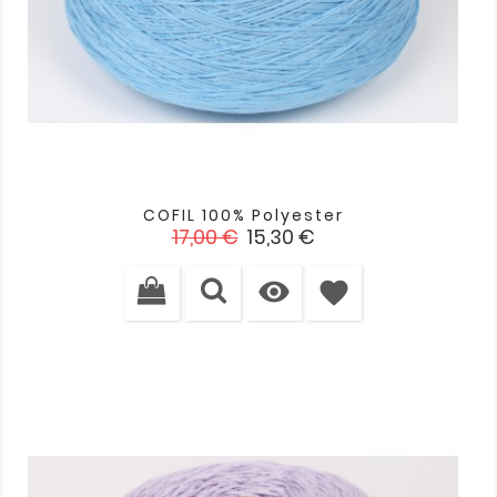
COFIL 100% Polyester
Verkaufspreis
Preis
17,00 €
15,30 €

favorite