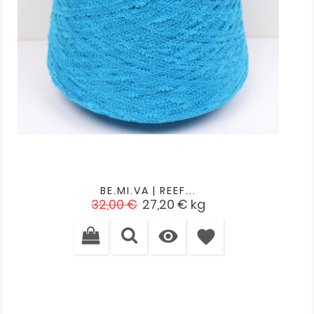
BE.MI.VA | REEF...
Verkaufspreis
Preis
32,00 €
27,20 €
kg

favorite