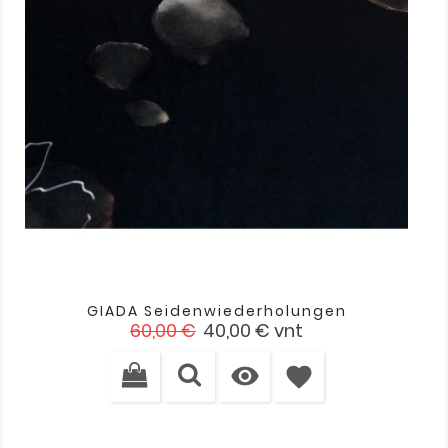
GIADA Seidenwiederholungen
Verkaufspreis
Preis
60,00 €
40,00 €
vnt

favorite