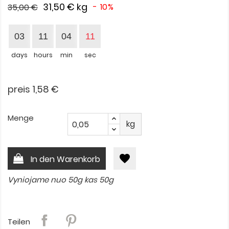
31,50 €
kg
- 10%
35,00 €
03
11
04
11
days
hours
min
sec
preis 1,58 €
Menge
kg
favorite
In den Warenkorb
Vyniojame nuo 50g kas 50g
Teilen