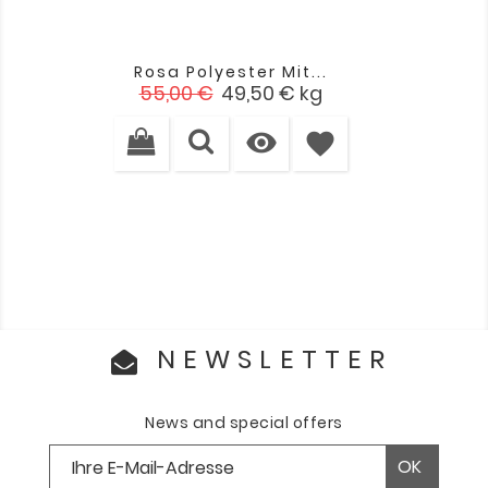
Rosa Polyester Mit...
Verkaufspreis
Preis
55,00 €
49,50 €
kg

favorite
NEWSLETTER
News and special offers