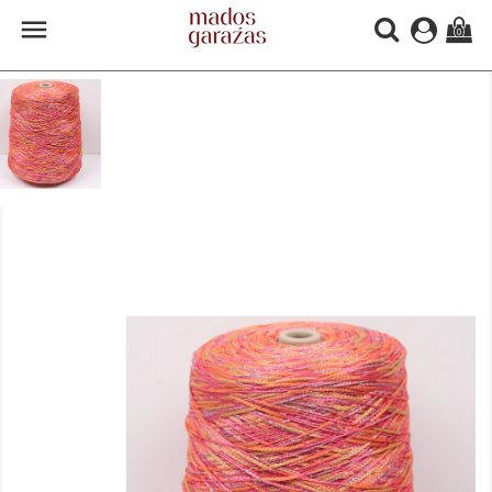

(0)