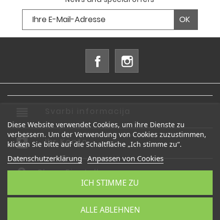
Facebook
Instagram
reorder
Svarbi informacija

Diese Website verwendet Cookies, um ihre Dienste zu
verbessern. Um der Verwendung von Cookies zuzustimmen,
account_box
Ihr Konto

klicken Sie bitte auf die Schaltfläche „Ich stimme zu“.
Datenschutzerklärung
Anpassen von Cookies
Shop-Einstellungen
ICH STIMME ZU
© 2026 - Shop-Software von PrestaShop™
ALLE ABLEHNEN