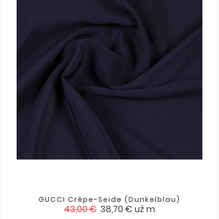
GUCCI Crêpe-Seide (dunkelblau)
Verkaufspreis
Preis
43,00 €
38,70 €
už m