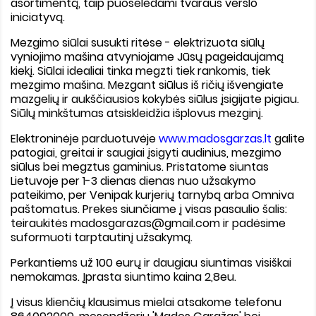
asortimentą, taip puoselėdami tvaraus verslo
iniciatyvą.
Mezgimo siūlai susukti ritėse - elektrizuota siūlų
vyniojimo mašina atvyniojame Jūsų pageidaujamą
kiekį. Siūlai idealiai tinka megzti tiek rankomis, tiek
mezgimo mašina. Mezgant siūlus iš ričių išvengiate
mazgelių ir aukščiausios kokybės siūlus įsigijate pigiau.
Siūlų minkštumas atsiskleidžia išplovus mezginį.
Elektroninėje parduotuvėje
www.madosgarzas.lt
galite
patogiai, greitai ir saugiai įsigyti audinius, mezgimo
siūlus
bei megztus gaminius. Pristatome siuntas
Lietuvoje per 1-3 dienas dienas nuo užsakymo
pateikimo, per Venipak kurjerių tarnybą arba Omniva
paštomatus. Prekes siunčiame į visas pasaulio šalis:
teiraukitės madosgarazas@gmail.com ir padėsime
suformuoti tarptautinį užsakymą.
Perkantiems už 100 eurų ir daugiau
siuntimas visiškai
nemokamas. Įprasta siuntimo kaina 2,8eu.
Į visus klienčių klausimus
mielai atsakome telefonu