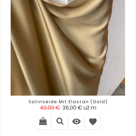
Satinseide Mit Elastan (Gold)
Verkaufspreis
Preis
40,00 €
36,00 €
už m

favorite