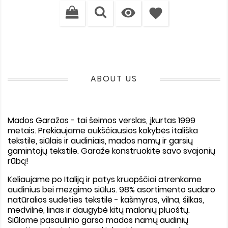

favorite
ABOUT US
Mados Garažas -
tai šeimos verslas, įkurtas 1999
metais. Prekiaujame aukščiausios kokybės itališka
tekstile, siūlais ir audiniais, mados namų ir garsių
gamintojų tekstile. Garaže konstruokite savo svajonių
rūbą!
Keliaujame po Italiją ir patys kruopščiai atrenkame
audinius bei mezgimo siūlus. 98% asortimento sudaro
natūralios sudėties tekstilė - kašmyras, vilna, šilkas,
medvilnė, linas ir daugybė kitų malonių pluoštų.
Siūlome pasaulinio garso mados namų audinių