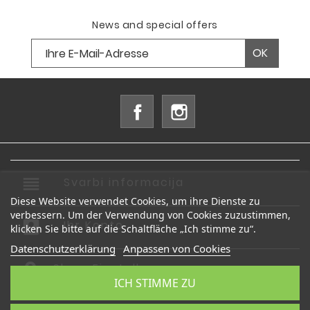
News and special offers
Facebook
Instagram
reorder
Svarbi informacija

Diese Website verwendet Cookies, um ihre Dienste zu
verbessern. Um der Verwendung von Cookies zuzustimmen,
account_box
Ihr Konto

klicken Sie bitte auf die Schaltfläche „Ich stimme zu“.
Datenschutzerklärung
Anpassen von Cookies
Shop-Einstellungen
ICH STIMME ZU