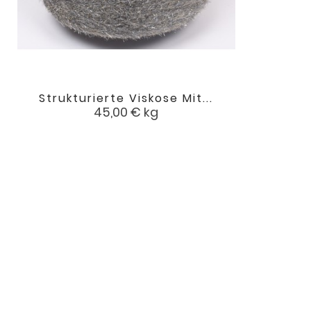
Strukturierte Viskose Mit...

favorite
Preis
45,00 €
kg