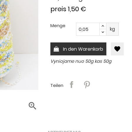
preis 1,50 €
Menge
kg
favorite
In den Warenkorb
Vyniojame nuo 50g kas 50g
Teilen
