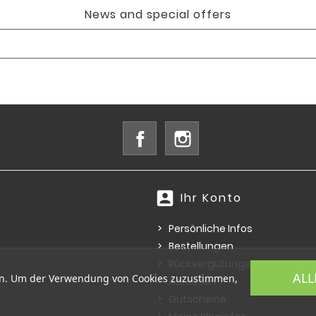
News and special offers
Facebook
Instagram
account_box
Ihr Konto
Persönliche Infos
Bestellungen
Rückvergütungen
ALL
ern. Um der Verwendung von Cookies zuzustimmen,
Adressen
Gutscheine