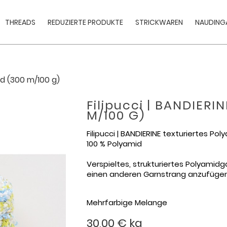
THREADS
REDUZIERTE PRODUKTE
STRICKWAREN
NAUDINGA
id (300 m/100 g)
Filipucci | BANDIERI
M/100 G)
Filipucci | BANDIERINE texturiertes Po
100 % Polyamid
Verspieltes, strukturiertes Polyamid
einen anderen Garnstrang anzufügen
Mehrfarbige Melange
30,00 €
kg