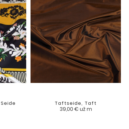
 Seide
Taftseide, Taft

favorite
favorite
Preis
39,00 €
už m