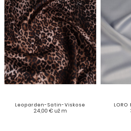
Leoparden-Satin-Viskose
LORO 

favorite
Preis
24,00 €
už m