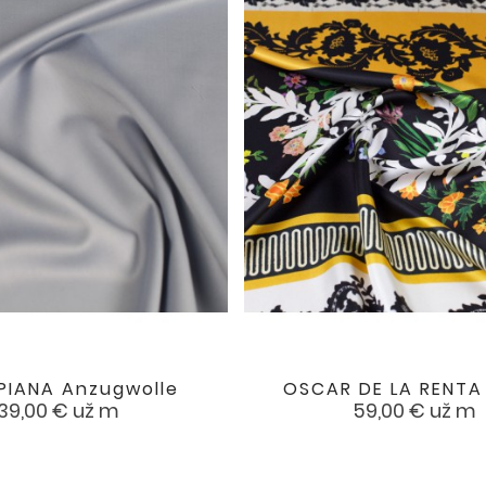
PIANA Anzugwolle
OSCAR DE LA RENTA


favorite
Preis
Preis
39,00 €
už m
59,00 €
už m