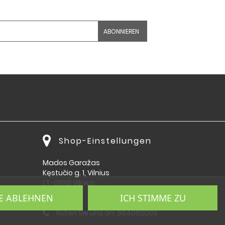
Shop-Einstellungen
Mados Garažas
Kęstučio g. 1, Vilnius
LT-08118 Vilnius
Lietuva
E ABLEHNEN
ICH STIMME ZU
Rufen Sie uns an:
864092009