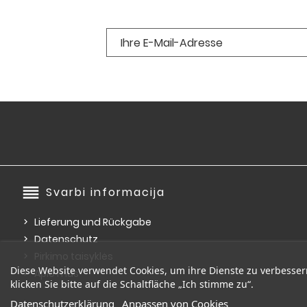
reorder
Svarbi informacija
Lieferung und Rückgabe
Datenschutz
Pirkimo taisyklės
Diese Website verwendet Cookies, um ihre Dienste zu verbess
Apie mus
klicken Sie bitte auf die Schaltfläche „Ich stimme zu“.
Datenschutzerklärung
Anpassen von Cookies