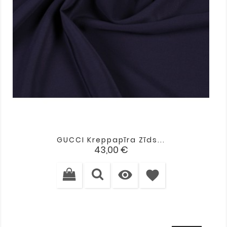
GUCCI Kreppapīra Zīds...
Cena
43,00 €

favorite