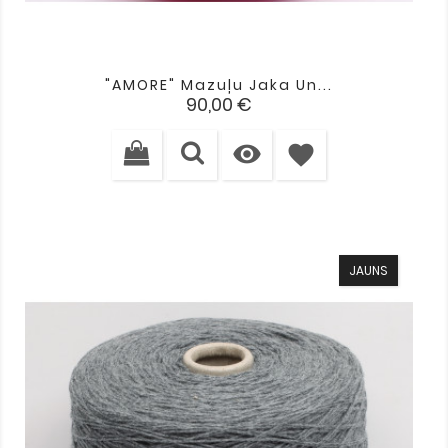
"AMORE" Mazuļu Jaka Un...
Cena
90,00 €

favorite
JAUNS