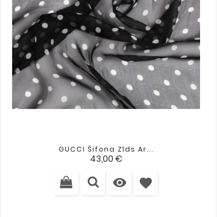
GUCCI Šifona Zīds Ar...
Cena
43,00 €

favorite