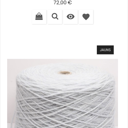
Cena
72,00 €

favorite
JAUNS