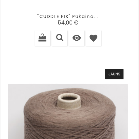
"CUDDLE FIX" Pūkaina...
Cena
54,00 €

favorite
JAUNS