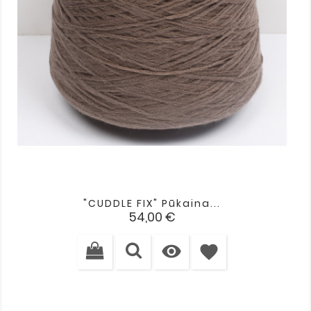
"CUDDLE FIX" Pūkaina...
Cena
54,00 €

favorite