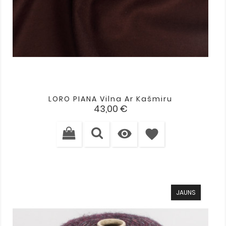
LORO PIANA Vilna Ar Kašmiru
Cena
43,00 €

favorite
JAUNS