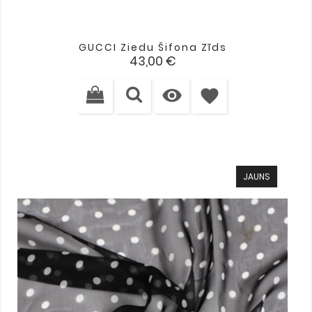
GUCCI Ziedu Šifona Zīds
Cena
43,00 €

favorite
JAUNS