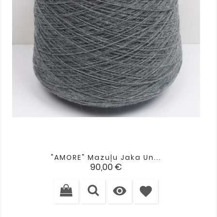
"AMORE" Mazuļu Jaka Un...
Cena
90,00 €

favorite