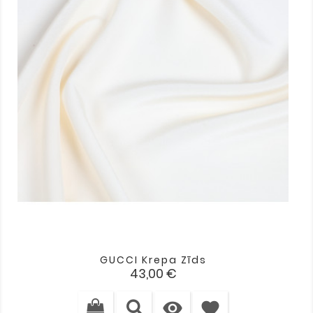
GUCCI Krepa Zīds
Cena
43,00 €

favorite