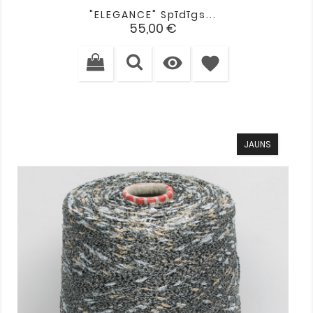
"ELEGANCE" Spīdīgs...
Cena
55,00 €

favorite
JAUNS