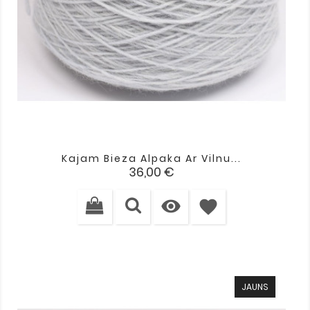
Kajam Bieza Alpaka Ar Vilnu...
Cena
36,00 €

favorite
JAUNS