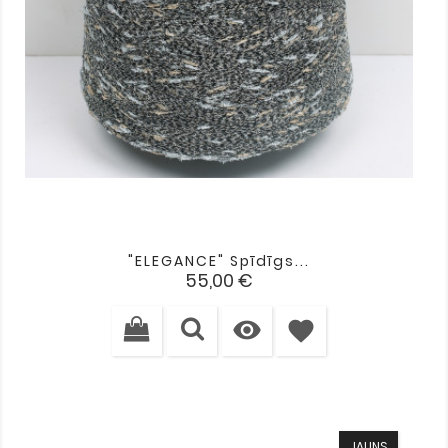
"ELEGANCE" Spīdīgs...
Cena
55,00 €

favorite
JAUNS