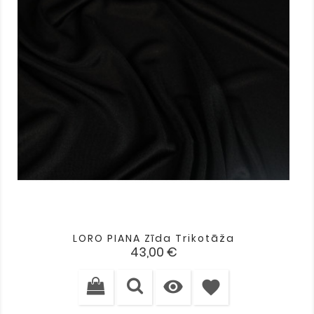
LORO PIANA Zīda Trikotāža
Cena
43,00 €

favorite