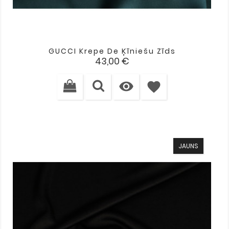
GUCCI Krepe De Ķīniešu Zīds
Cena
43,00 €

favorite
JAUNS