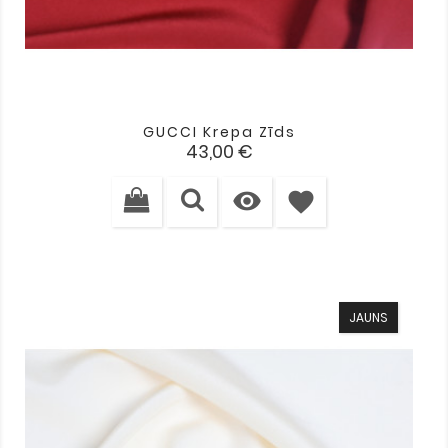
GUCCI Krepa Zīds
Cena
43,00 €

favorite
JAUNS