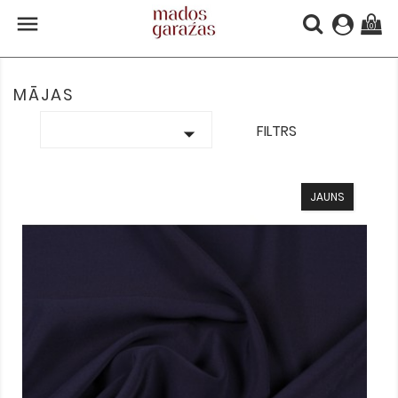

(0)
MĀJAS

FILTRS
JAUNS