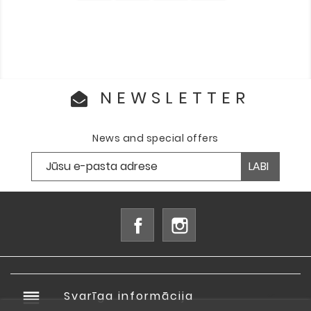
NEWSLETTER
News and special offers
Facebook
Instagram
reorder
Svarīga informācija
