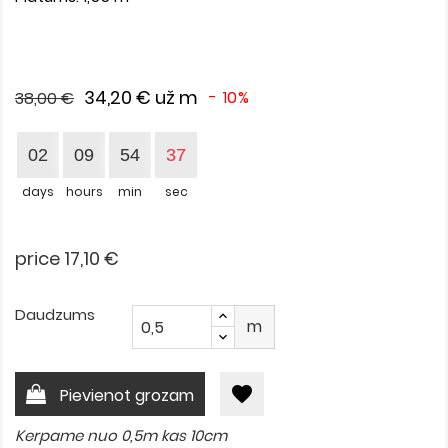
34,20 €
už m
- 10%
38,00 €
02
09
54
36
days
hours
min
sec
price 17,10 €
Daudzums
m
favorite
Pievienot grozam
Kerpame nuo 0,5m kas 10cm