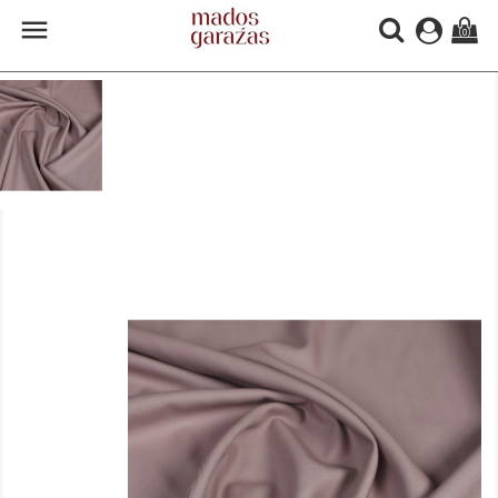

(0)