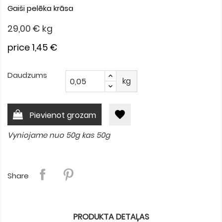
Gaiši pelēka krāsa
29,00 €
kg
price 1,45 €
Daudzums
kg
favorite
Pievienot grozam
Vyniojame nuo 50g kas 50g
Share
PRODUKTA DETAĻAS