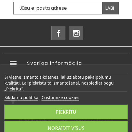
Facebook
Instagram
reorder
Svarīga informācija

Šī vietne izmanto sīkdatnes, lai uzlabotu pakalpojumu
account_box
Jūsu konts

kvalitāti. Lai piekristu to izmantošanai, nospiediet pogu
„Piekrītu“.
Sīkdatņu politika
Customize cookies
Veikala informācija
PIEKRĪTU
© 2026 - E-komercijas programmatūra no
PrestaShop™
NORAIDĪT VISUS