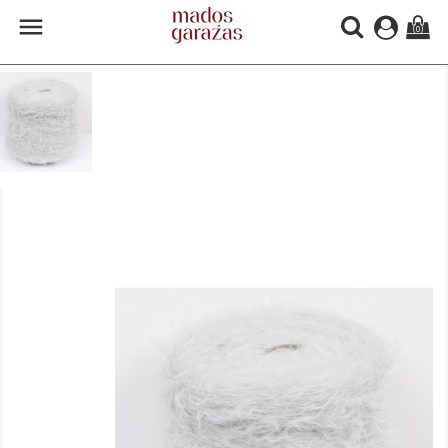

(0)