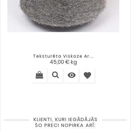
Teksturēta Viskoze Ar...
Cena
45,00 €
kg

favorite
KLIENTI, KURI IEGĀDĀJĀS
ŠO PRECI NOPIRKA ARĪ: