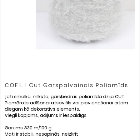
COFIL I Cut Garspalvainais Poliamīds
Ļoti smalka, mīksta, garšķiedras poliamīda dzija CUT
Piemērots adīšanai atsevišķi vai pievienošanai citam
diegam kā dekoratīvs elements.
Viegli kopjams, adījums ir iespaidīgs.
Garums 330 m/100 g
Mati ir stabili, nesapinās, neizkrīt