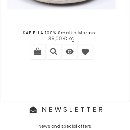
SAFIELLA 100% Smalka Merino...
Cena
39,00 €
kg

favorite
NEWSLETTER
News and special offers