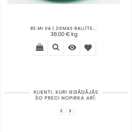
BE.MI.VA | ZIEMAS BALLĪTE...
Cena
38,00 €
kg

favorite
KLIENTI, KURI IEGĀDĀJĀS
ŠO PRECI NOPIRKA ARĪ: