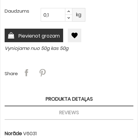
Daudzums
kg
favorite
Pievienot grozam
Vyniojame nuo 50g kas 50g
Share
PRODUKTA DETAĻAS
REVIEWS
Norāde
V6031