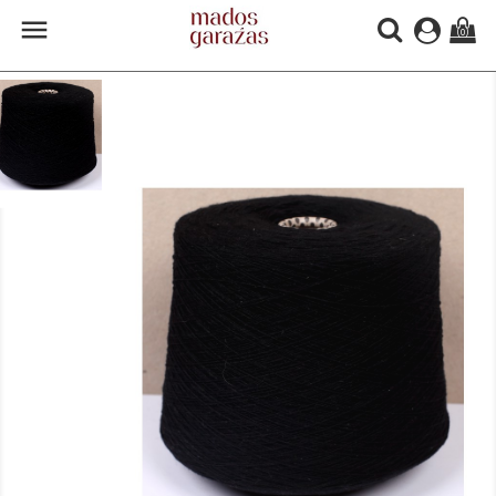

(0)