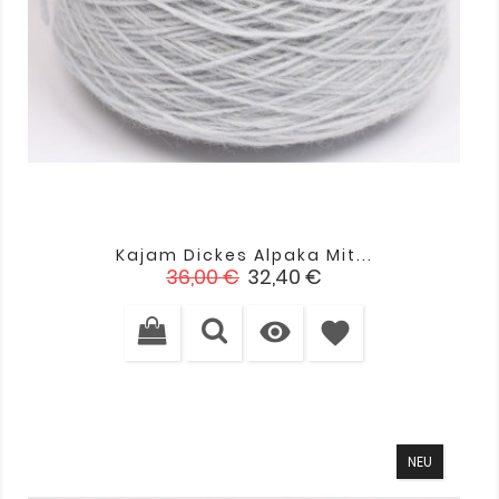
Kajam Dickes Alpaka Mit...
Verkaufspreis
Preis
36,00 €
32,40 €

favorite
NEU