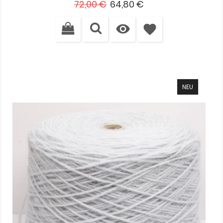
Verkaufspreis
Preis
72,00 €
64,80 €

favorite
NEU