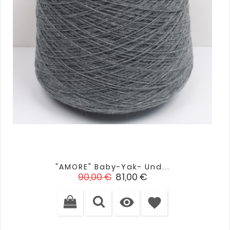
"AMORE" Baby-Yak- Und...
Verkaufspreis
Preis
90,00 €
81,00 €

favorite