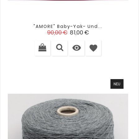
"AMORE" Baby-Yak- Und...
Verkaufspreis
Preis
90,00 €
81,00 €

favorite
NEU