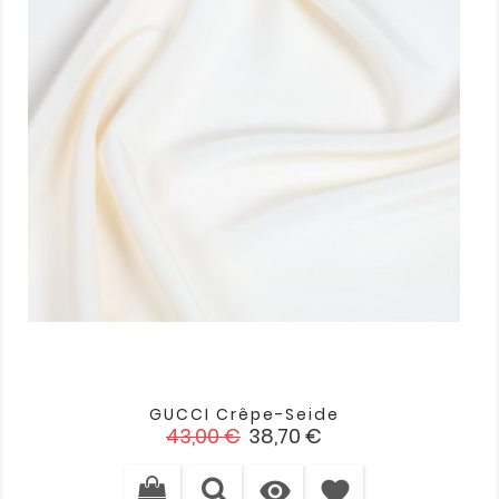
GUCCI Crêpe-Seide
Verkaufspreis
Preis
43,00 €
38,70 €

favorite