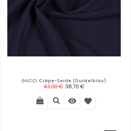
GUCCI Crêpe-Seide (dunkelblau)
Verkaufspreis
Preis
43,00 €
38,70 €

favorite