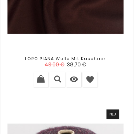
LORO PIANA Wolle Mit Kaschmir
Verkaufspreis
Preis
43,00 €
38,70 €

favorite
NEU