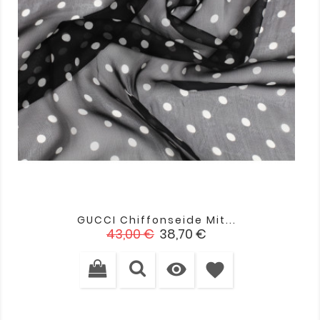
GUCCI Chiffonseide Mit...
Verkaufspreis
Preis
43,00 €
38,70 €

favorite