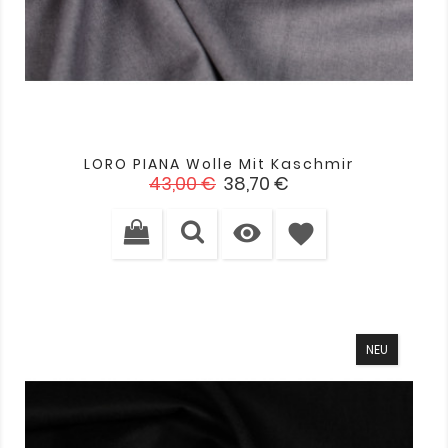
LORO PIANA Wolle Mit Kaschmir
Verkaufspreis
Preis
43,00 €
38,70 €

favorite
NEU