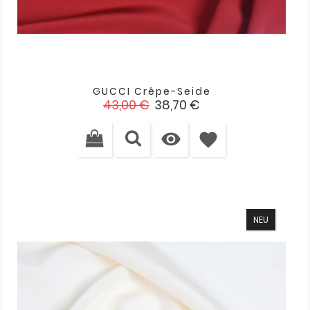
GUCCI Crêpe-Seide
Verkaufspreis
Preis
43,00 €
38,70 €

favorite
NEU