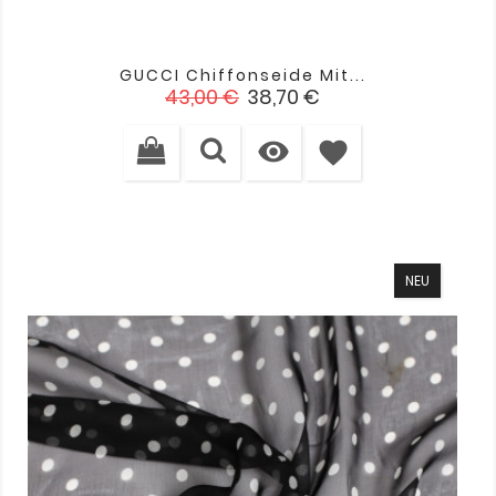
GUCCI Chiffonseide Mit...
Verkaufspreis
Preis
43,00 €
38,70 €

favorite
NEU