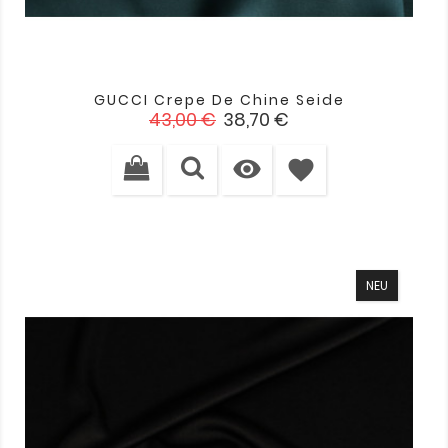
GUCCI Crepe De Chine Seide
Verkaufspreis
Preis
43,00 €
38,70 €

favorite
NEU