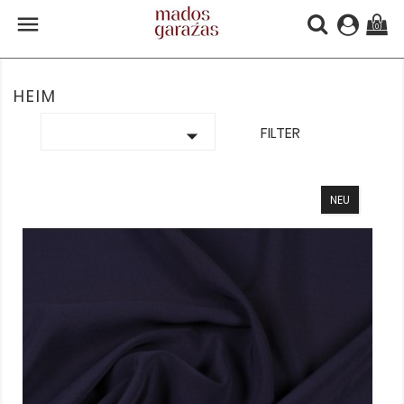

(0)
HEIM

FILTER
NEU