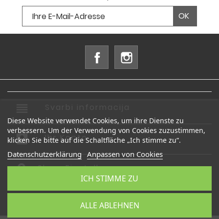
Facebook
Instagram
reorder
Svarbi informacija

Diese Website verwendet Cookies, um ihre Dienste zu
verbessern. Um der Verwendung von Cookies zuzustimmen,
account_box
Ihr Konto

klicken Sie bitte auf die Schaltfläche „Ich stimme zu“.
Datenschutzerklärung
Anpassen von Cookies
Shop-Einstellungen
ICH STIMME ZU
© 2026 - Shop-Software von PrestaShop™
ALLE ABLEHNEN