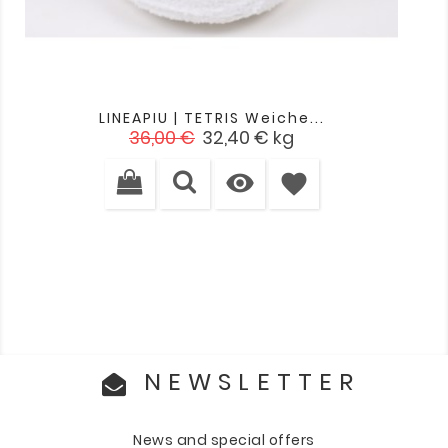
LINEAPIU | TETRIS Weiche...
Verkaufspreis
Preis
36,00 €
32,40 €
kg

favorite
NEWSLETTER
News and special offers