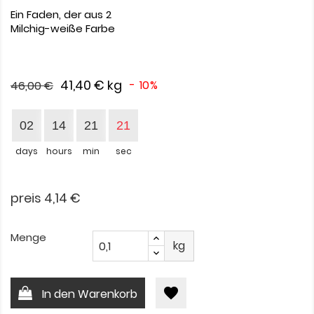
Ein Faden, der aus 2
Milchig-weiße Farbe
41,40 €
kg
- 10%
46,00 €
02
14
21
21
days
hours
min
sec
preis 4,14 €
Menge
kg
favorite
In den Warenkorb