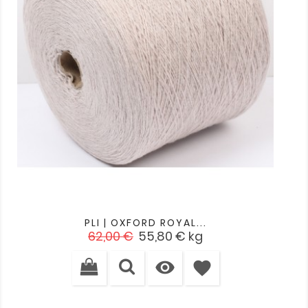
PLI | OXFORD ROYAL...
Verkaufspreis
Preis
62,00 €
55,80 €
kg

favorite