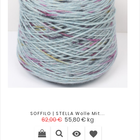
SOFFILO | STELLA Wolle Mit...
Verkaufspreis
Preis
62,00 €
55,80 €
kg

favorite