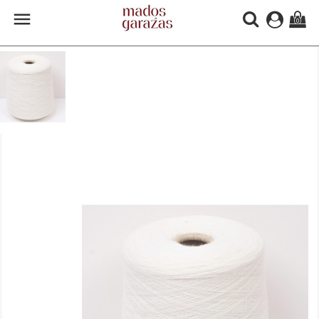

(0)