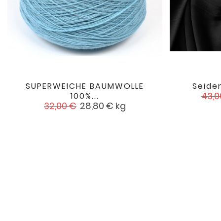
SUPERWEICHE BAUMWOLLE
Seiden

favorite
Verk
43,0
100%...
Verkaufspreis
Preis
32,00 €
28,80 €
kg