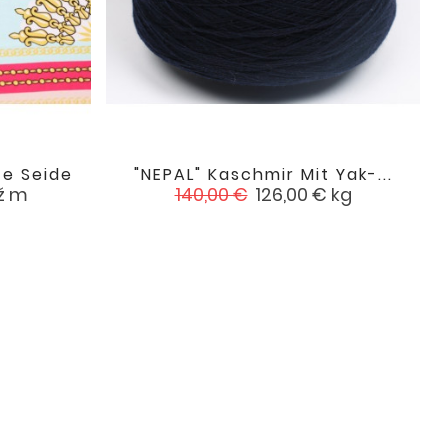
e Seide
"NEPAL" Kaschmir Mit Yak-...

favorite
favorite
Verkaufspreis
Preis
ž m
140,00 €
126,00 €
kg