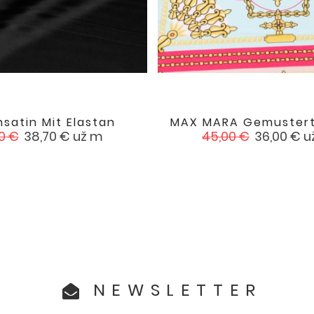
satin Mit Elastan
MAX MARA Gemustert


favorite
aufspreis
Preis
Verkaufspreis
Preis
0 €
38,70 €
už m
45,00 €
36,00 €
u
NEWSLETTER