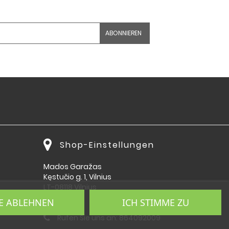
Shop-Einstellungen
Mados Garažas
Kęstučio g. 1, Vilnius
LT-08118 Vilnius
Lietuva
E ABLEHNEN
ICH STIMME ZU
Rufen Sie uns an:
864092009