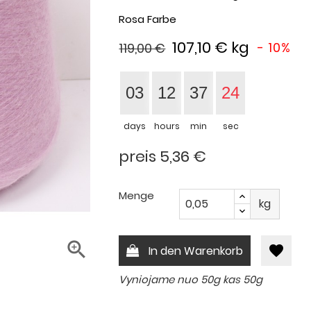
Rosa Farbe
107,10 €
kg
- 10%
119,00 €
03
12
37
23
days
hours
min
sec
preis 5,36 €
Menge
kg

favorite
In den Warenkorb
Vyniojame nuo 50g kas 50g