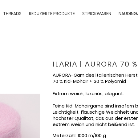
THREADS
REDUZIERTE PRODUKTE
STRICKWAREN
NAUDINGA
ILARIA | AURORA 70 
AURORA-Garn des italienischen Herste
70 % Kid-Mohair + 30 % Polyamid
Extrem weich, luxuriös, elegant.
Feine Kid-Mohairgarne sind insofern b
Leichtigkeit, flauschige Weichheit und
höchster Qualität, das aus der erst
extrem weich und nicht beißend ist.
Meterzahl: 1000 m/100 g