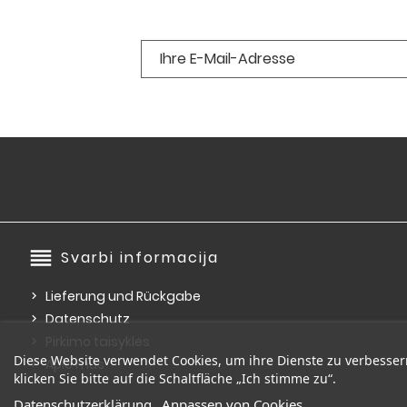
reorder
Svarbi informacija
Lieferung und Rückgabe
Datenschutz
Pirkimo taisyklės
Diese Website verwendet Cookies, um ihre Dienste zu verbess
Apie mus
klicken Sie bitte auf die Schaltfläche „Ich stimme zu“.
Datenschutzerklärung
Anpassen von Cookies