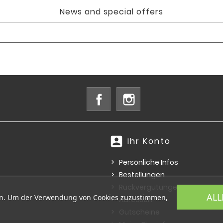
News and special offers
Facebook
Instagram
account_box
Ihr Konto
Persönliche Infos
Bestellungen
Rückvergütungen
ALL
ern. Um der Verwendung von Cookies zuzustimmen,
Adressen
Gutscheine