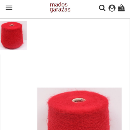

(0)