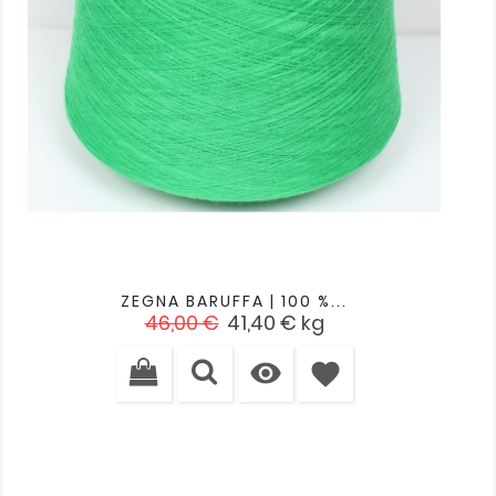
ZEGNA BARUFFA | 100 %...
Verkaufspreis
Preis
46,00 €
41,40 €
kg

favorite