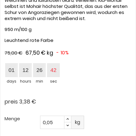
Weichheit und luxuriösen Glanz verleihen. Kid-Mohair
selbst ist Mohair höchster Qualität, das aus der ersten
Schur von Angoraziegen gewonnen wird, wodurch es
extrem weich und nicht beißend ist.
950 m/100 g
Leuchtend rote Farbe
67,50 €
kg
- 10%
75,00 €
01
12
26
41
days
hours
min
sec
preis 3,38 €
Menge
kg