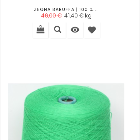
ZEGNA BARUFFA | 100 %...
Verkaufspreis
Preis
46,00 €
41,40 €
kg

favorite