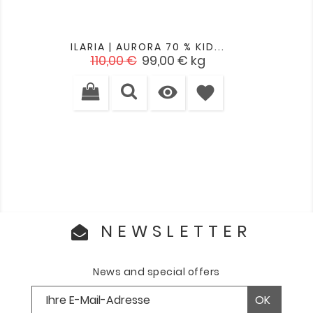
ILARIA | AURORA 70 % KID...
Verkaufspreis
Preis
110,00 €
99,00 €
kg

favorite
NEWSLETTER
News and special offers