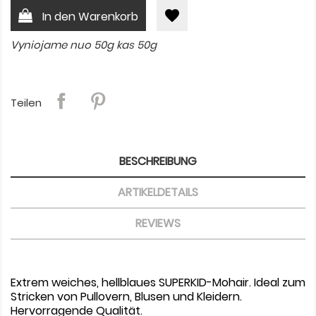
favorite
In den Warenkorb
Vyniojame nuo 50g kas 50g
Teilen
BESCHREIBUNG
ARTIKELDETAILS
REVIEWS
Extrem weiches, hellblaues SUPERKID-Mohair. Ideal zum
Stricken von Pullovern, Blusen und Kleidern.
Hervorragende Qualität.