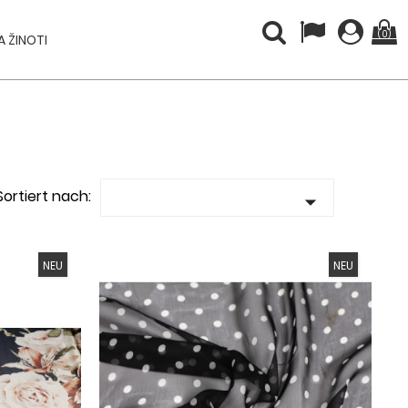
(0)
 ŽINOTI
Sortiert nach:

NEU
NEU