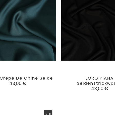
Crepe De Chine Seide
LORO PIANA


favorite
Preis
43,00 €
Seidenstrickwa
Preis
43,00 €
NEU