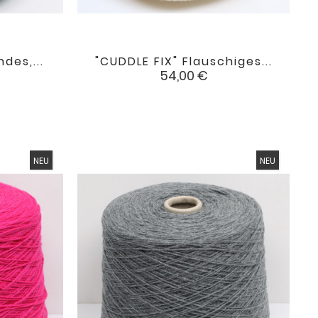
des,...
"CUDDLE FIX" Flauschiges...

favorite
favorite
Preis
54,00 €
NEU
NEU