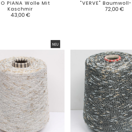
O PIANA Wolle Mit
"VERVE" Baumwoll- 


favorite
Preis
72,00 €
Kaschmir
Preis
43,00 €
NEU