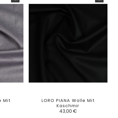
e Mit
LORO PIANA Wolle Mit

favorite
favorite
Kaschmir
Preis
43,00 €