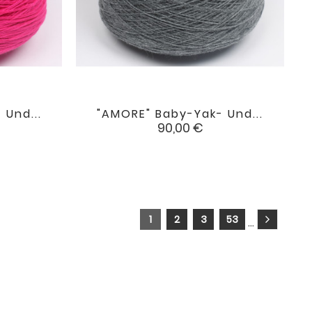
Und...
"AMORE" Baby-Yak- Und...

favorite
favorite
Preis
90,00 €
1
2
3
53
…