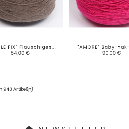
LE FIX" Flauschiges...
"AMORE" Baby-Yak- 


favorite
Preis
Preis
54,00 €
90,00 €
on 943 Artikel(n)
NEWSLETTER