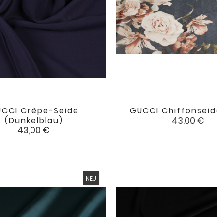
CCI Crêpe-Seide
GUCCI Chiffonseide


favorite
Preis
43,00 €
(dunkelblau)
Preis
43,00 €
NEU