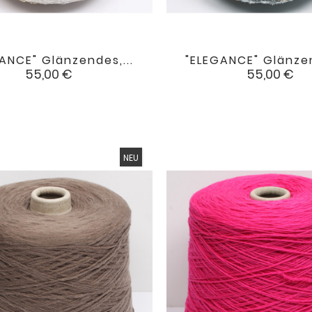
ANCE" Glänzendes,...
"ELEGANCE" Glänzen


favorite
Preis
Preis
55,00 €
55,00 €
NEU