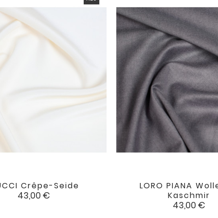
CCI Crêpe-Seide
LORO PIANA Woll


favorite
Preis
43,00 €
Kaschmir
Preis
43,00 €