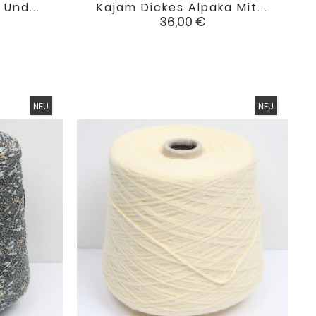
Und...
Kajam Dickes Alpaka Mit...

favorite
favorite
Preis
36,00 €
NEU
NEU