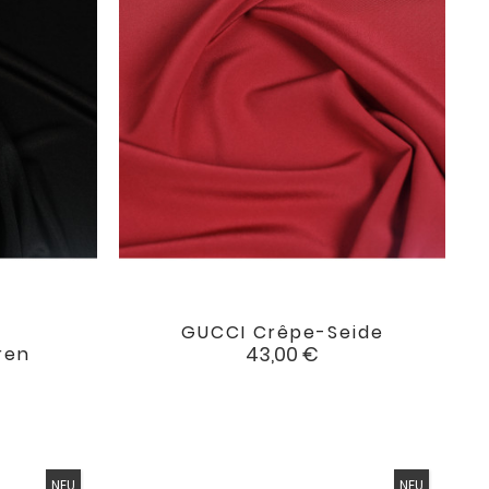
GUCCI Crêpe-Seide

favorite
favorite
Preis
43,00 €
ren
NEU
NEU