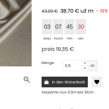
38,70 €
už m
- 10%
43,00 €
03
07
45
29
days
hours
min
sec
preis 19,35 €
Menge
m

favorite
In den Warenkorb
Kerpame nuo 0,5m kas 10cm