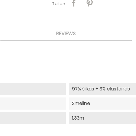
Teilen
REVIEWS
97% šilkas + 3% elastanas
Smėlinė
1,33m