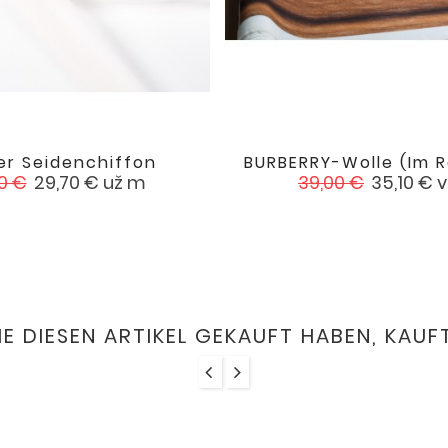
er Seidenchiffon
BURBERRY-Wolle (im 


favorite
aufspreis
Preis
Verkaufspreis
Preis
0 €
29,70 €
už m
39,00 €
35,10 €
v
IE DIESEN ARTIKEL GEKAUFT HABEN, KAUFT