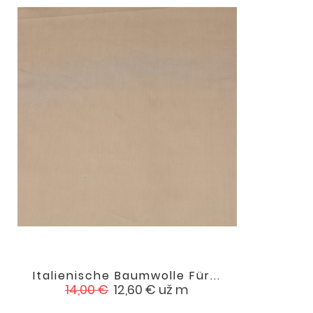
Italienische Baumwolle Für...

favorite
Verkaufspreis
Preis
14,00 €
12,60 €
už m