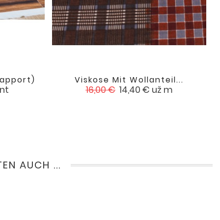
Rapport)
Viskose Mit Wollanteil...

favorite
favorite
Verkaufspreis
Preis
nt
16,00 €
14,40 €
už m
EN AUCH ...