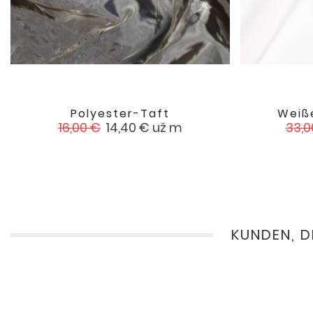
Polyester-Taft
Weiß

favorite
Verkaufspreis
Preis
Verk
16,00 €
14,40 €
už m
33,0
KUNDEN, D