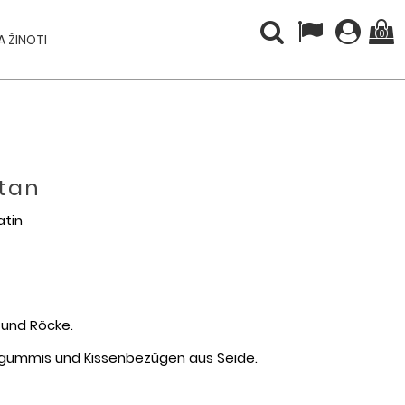
(0)
 ŽINOTI
stan
atin
 und Röcke.
rgummis und Kissenbezügen aus Seide.