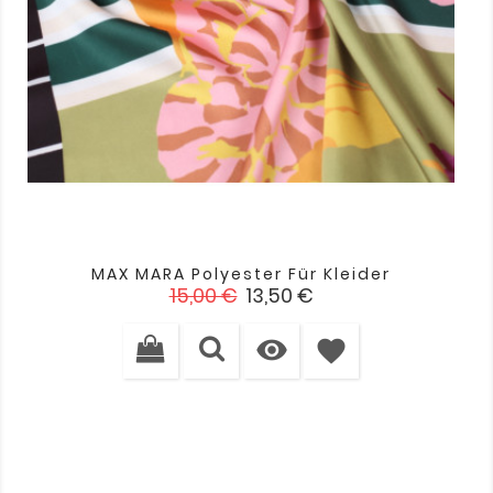
MAX MARA Polyester Für Kleider
Verkaufspreis
Preis
15,00 €
13,50 €

favorite