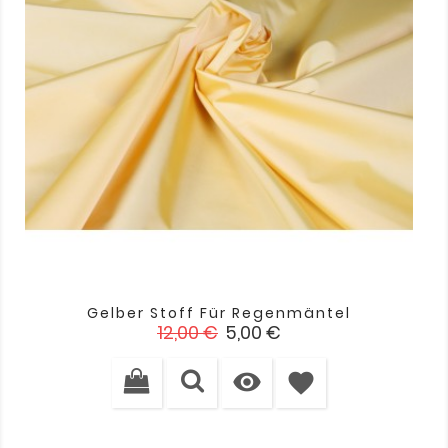
Gelber Stoff Für Regenmäntel
Verkaufspreis
Preis
12,00 €
5,00 €

favorite