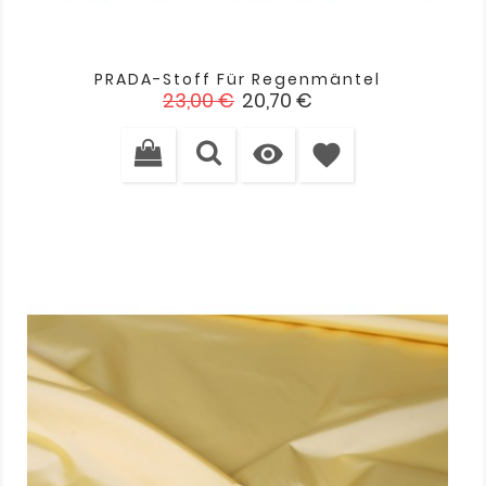
PRADA-Stoff Für Regenmäntel
Verkaufspreis
Preis
23,00 €
20,70 €

favorite