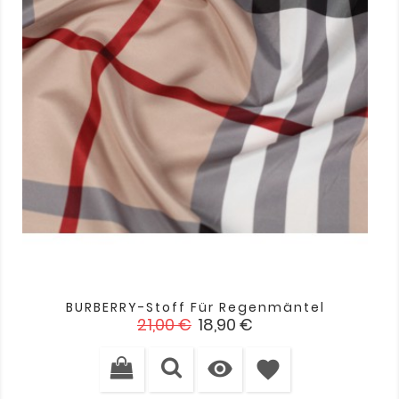
BURBERRY-Stoff Für Regenmäntel
Verkaufspreis
Preis
21,00 €
18,90 €

favorite