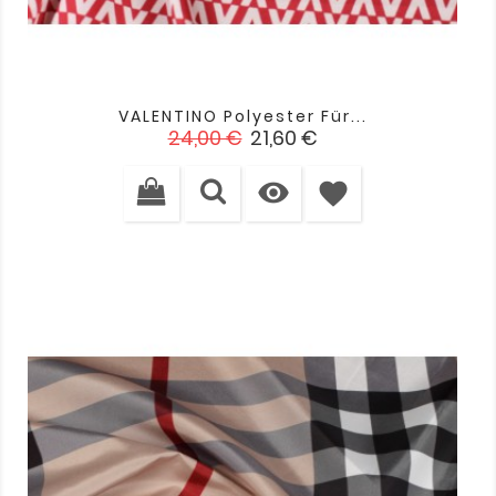
VALENTINO Polyester Für...
Verkaufspreis
Preis
24,00 €
21,60 €

favorite