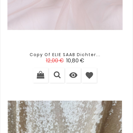
Copy Of ELIE SAAB Dichter...
Verkaufspreis
Preis
12,00 €
10,80 €

favorite