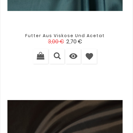
Futter Aus Viskose Und Acetat
Verkaufspreis
Preis
3,00 €
2,70 €

favorite